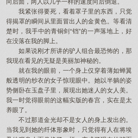
向后面，两人以几乎一样的速度向后倒退。
我紧张得要死，看着罩子里的东西，只觉
得揭罩的瞬间从里面冒出人的金黄色。等看清
楚时，我手中的青铜剑“铛”的一声落地上，好
在没落在我的脚上。
如果说刚才所讲的驴人组合最恐怖的，那
我现在看见的无疑是美丽加神秘的。
就在我的眼前，一个身上仅穿着薄如蝉翼
般透明的纱衣的女子惊现眼中。她以半躺的姿
势侧卧在玉盘子里，展现出她迷人的女人美。
我一时觉得眼前的这幅实版的春宫，实在是太
养眼了。
不过那道金光却不是女人的身上发出的。
当我见到她的纤体形象时，只觉得有人在将埃