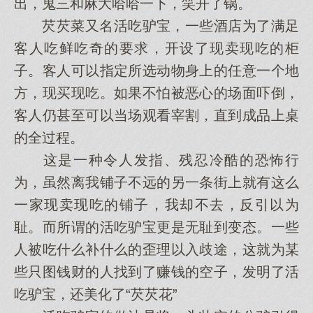
出，鬼三和麻大哈哈一下，笑开了锅。
芡芡菜又名活吃驴宝，一些酒店为了满足
客人吃鲜吃奇的要求，开设了现卖现吃的柜
子。客人可以指定所选动物身上的任意一个地
方，现买现吃。如果不怕被恶心的场面吓倒，
客人仍甚至可以当场观看宰割，直到成品上桌
的全过程。
这是一种令人发指、残忍冷酷的恐怖行
为，虽然离我铺子不远的另一条街上就有这么
一家现卖现吃的铺子，我却不去，反引以为
耻。而所谓的活吃驴宝更是无耻到变态。一些
人被吃什么补什么的歪理以入歧途，这就为某
些只图钱财的人找到了赚钱的空子，发明了活
吃驴宝，还美化了“芡芡花”