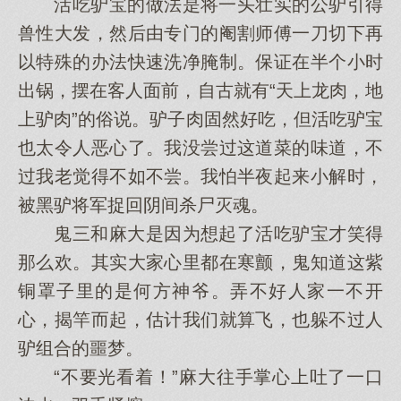
活吃驴宝的做法是将一头壮实的公驴引得
兽性大发，然后由专门的阉割师傅一刀切下再
以特殊的办法快速洗净腌制。保证在半个小时
出锅，摆在客人面前，自古就有“天上龙肉，地
上驴肉”的俗说。驴子肉固然好吃，但活吃驴宝
也太令人恶心了。我没尝过这道菜的味道，不
过我老觉得不如不尝。我怕半夜起来小解时，
被黑驴将军捉回阴间杀尸灭魂。
鬼三和麻大是因为想起了活吃驴宝才笑得
那么欢。其实大家心里都在寒颤，鬼知道这紫
铜罩子里的是何方神爷。弄不好人家一不开
心，揭竿而起，估计我们就算飞，也躲不过人
驴组合的噩梦。
“不要光看着！”麻大往手掌心上吐了一口