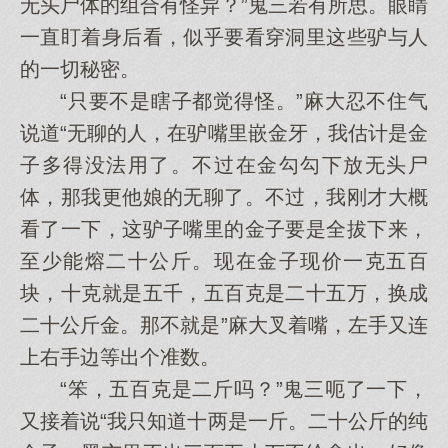
无头尸体的组合有怪异？”鬼三若有所思。眼睛
一直盯着身后看，似乎要看穿洞里这些驴与人
的一切秘密。
“只要不是瞎子都觉得怪。”麻大忍不住气
说道“无聊的人，在驴嘴里嵌金牙，我估计是金
子多得没法用了。不过在金勾勾下放无头尸
体，那我更他娘的无聊了。不过，我刚才大概
看了一下，这驴子嘴里的金子要是全拔下来，
至少能熔二十公斤。现在金子现价一克五百
块，十克就是五千，五百克是二十五万，换成
二十公斤金。那不就是”麻大叉着嘴，左手又连
上右手边等出个准数。
“笨，五百克是二斤吗？”鬼三呃了一下，
又接着说“我只知道十两是一斤。二十公斤的纯