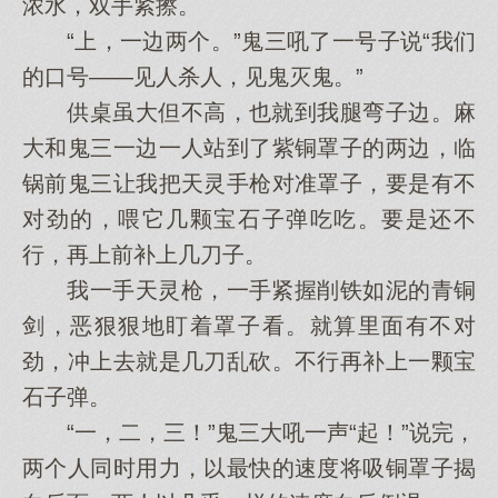
浓水，双手紧擦。
“上，一边两个。”鬼三吼了一号子说“我们
的口号——见人杀人，见鬼灭鬼。”
供桌虽大但不高，也就到我腿弯子边。麻
大和鬼三一边一人站到了紫铜罩子的两边，临
锅前鬼三让我把天灵手枪对准罩子，要是有不
对劲的，喂它几颗宝石子弹吃吃。要是还不
行，再上前补上几刀子。
我一手天灵枪，一手紧握削铁如泥的青铜
剑，恶狠狠地盯着罩子看。就算里面有不对
劲，冲上去就是几刀乱砍。不行再补上一颗宝
石子弹。
“一，二，三！”鬼三大吼一声“起！”说完，
两个人同时用力，以最快的速度将吸铜罩子揭