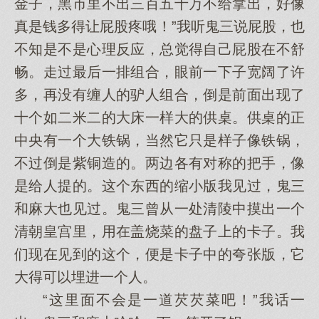
金子，黑市里不出三百五十万不给拿出，好像
真是钱多得让屁股疼哦！”我听鬼三说屁股，也
不知是不是心理反应，总觉得自己屁股在不舒
畅。走过最后一排组合，眼前一下子宽阔了许
多，再没有缠人的驴人组合，倒是前面出现了
十个如二米二的大床一样大的供桌。供桌的正
中央有一个大铁锅，当然它只是样子像铁锅，
不过倒是紫铜造的。两边各有对称的把手，像
是给人提的。这个东西的缩小版我见过，鬼三
和麻大也见过。鬼三曾从一处清陵中摸出一个
清朝皇宫里，用在盖烧菜的盘子上的卡子。我
们现在见到的这个，便是卡子中的夸张版，它
大得可以埋进一个人。
“这里面不会是一道芡芡菜吧！”我话一