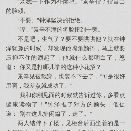
“亲我一下作为补偿吧。”景辛指了指自己
的脸颊。
“不要。”钟泽坚决的拒绝。
“哼。”景辛不满的将脸扭到一旁。
不是吧，生气了？要不要哄哄他？就在钟
泽犹豫的时候，却发现他嘴角颤抖，马上就要
压抑不住的翘起了，他就什么都明白了，怒
道：“你又是打哪儿学的这种小花招？”
景辛见被戳穿，也装不下去了，“可是很好
用啊，我差点就成功了。”
“我和你刚见面的时候就告诉过你，多看点
健康读物了！”钟泽推了对方的额头，催促
道：“别在这儿扯闲篇了，走了。”
两人结伴下了楼，见柜台后面坐着的是一