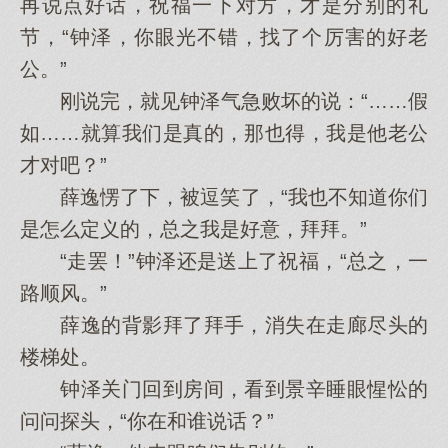
再说点好话，祝福一下对方，才是分别的礼
节，“钟泽，你眼光不错，找了个厉害的好老
公。”
刚说完，就见钟泽气急败坏的说：“……假
如……就算我们是真的，那也得，我是他老公
才对吧？”
薛逸愣了下，被逗笑了，“我也不知道你们
是怎么定义的，总之我是好意，拜拜。”
“走罢！”钟泽还是送上了祝福，“总之，一
路顺风。”
薛逸的背影拜了拜手，消失在走廊尽头的
楼梯处。
钟泽关门回到房间，看到景辛睡眼惺忪的
问问探头，“你在和谁说话？”