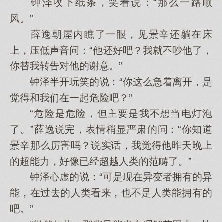
钟泽收下纸条，笑着说：“那么一路顺
风。”
薛逸朝屋内瞧了一眼，见景辛还躺在床
上，压低声音问：“他还好吧？我就不吵他了，
你替我转告对他的谢意。”
钟泽半开玩笑的说：“你这么急着离开，是
觉得和我们在一起危险吧？”
“危险是危险，但主要是我不想当电灯泡
了。”薛逸说完，表情稍显严肃的问：“你知道
景辛那么厉害吗？说实话，我觉得他昨天晚上
的超能力，好像已经超越人类的范畴了。”
钟泽心虚的说：“可是现在异变者拥有的异
能，在过去的人类看来，也不是人类能拥有的
吧。”