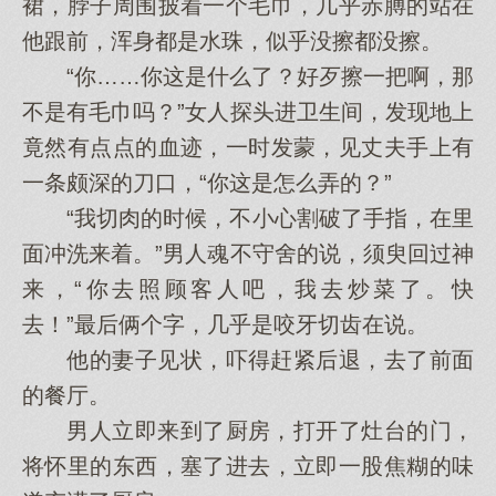
裙，脖子周围披着一个毛巾，几乎赤膊的站在
他跟前，浑身都是水珠，似乎没擦都没擦。
“你……你这是什么了？好歹擦一把啊，那
不是有毛巾吗？”女人探头进卫生间，发现地上
竟然有点点的血迹，一时发蒙，见丈夫手上有
一条颇深的刀口，“你这是怎么弄的？”
“我切肉的时候，不小心割破了手指，在里
面冲洗来着。”男人魂不守舍的说，须臾回过神
来，“你去照顾客人吧，我去炒菜了。快
去！”最后俩个字，几乎是咬牙切齿在说。
他的妻子见状，吓得赶紧后退，去了前面
的餐厅。
男人立即来到了厨房，打开了灶台的门，
将怀里的东西，塞了进去，立即一股焦糊的味