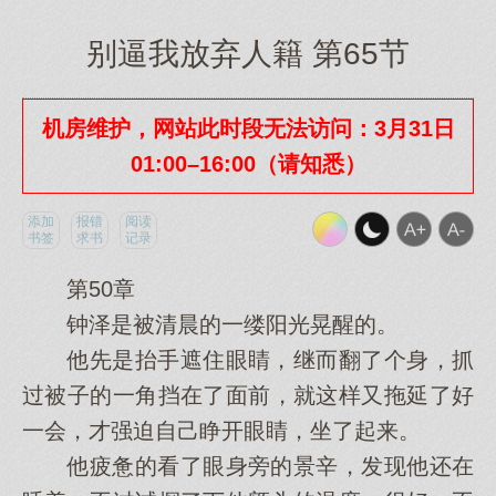
别逼我放弃人籍 第65节
机房维护，网站此时段无法访问：3月31日
01:00–16:00（请知悉）
添加
报错
阅读
书签
求书
记录
第50章
钟泽是被清晨的一缕阳光晃醒的。
他先是抬手遮住眼睛，继而翻了个身，抓
过被子的一角挡在了面前，就这样又拖延了好
一会，才强迫自己睁开眼睛，坐了起来。
他疲惫的看了眼身旁的景辛，发现他还在