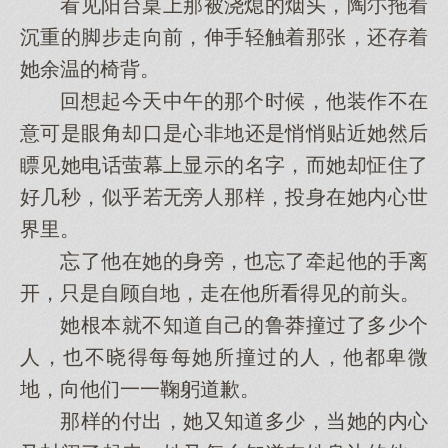
看见阳台桌上那被浇熄的烟头，陶尓拖着
沉重的脚步走向前，伸手轻触着那张，还存着
她余温的椅背。
回想起今天中午的那个时候，他装作不在
意可是眼角却口是心非地还是悄悄贴近她然后
瞟见她电话萤幕上显示的名字，而她却怔住了
好几秒，似乎若无旁人那样，投身在她内心世
界里。
忘了他在她的身旁，也忘了牵起他的手离
开，只是自顾自地，走在他所看得见的前头。
她根本就不知道自己的鲁莽撞过了多少个
人，也不晓得每每她所撞过的人，他都卑微
地，向他们一一鞠躬道歉。
那样的付出，她又知道多少，当她的内心