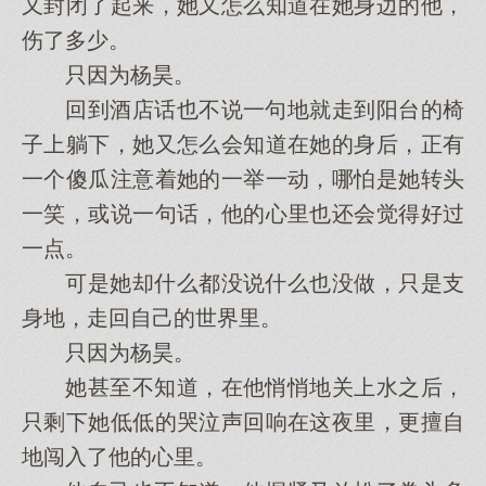
又封闭了起来，她又怎么知道在她身边的他，
伤了多少。
只因为杨昊。
回到酒店话也不说一句地就走到阳台的椅
子上躺下，她又怎么会知道在她的身后，正有
一个傻瓜注意着她的一举一动，哪怕是她转头
一笑，或说一句话，他的心里也还会觉得好过
一点。
可是她却什么都没说什么也没做，只是支
身地，走回自己的世界里。
只因为杨昊。
她甚至不知道，在他悄悄地关上水之后，
只剩下她低低的哭泣声回响在这夜里，更擅自
地闯入了他的心里。