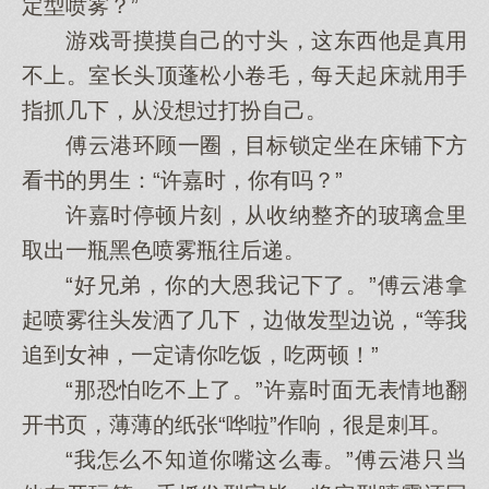
定型喷雾？”
游戏哥摸摸自己的寸头，这东西他是真用
不上。室长头顶蓬松小卷毛，每天起床就用手
指抓几下，从没想过打扮自己。
傅云港环顾一圈，目标锁定坐在床铺下方
看书的男生：“许嘉时，你有吗？”
许嘉时停顿片刻，从收纳整齐的玻璃盒里
取出一瓶黑色喷雾瓶往后递。
“好兄弟，你的大恩我记下了。”傅云港拿
起喷雾往头发洒了几下，边做发型边说，“等我
追到女神，一定请你吃饭，吃两顿！”
“那恐怕吃不上了。”许嘉时面无表情地翻
开书页，薄薄的纸张“哗啦”作响，很是刺耳。
“我怎么不知道你嘴这么毒。”傅云港只当