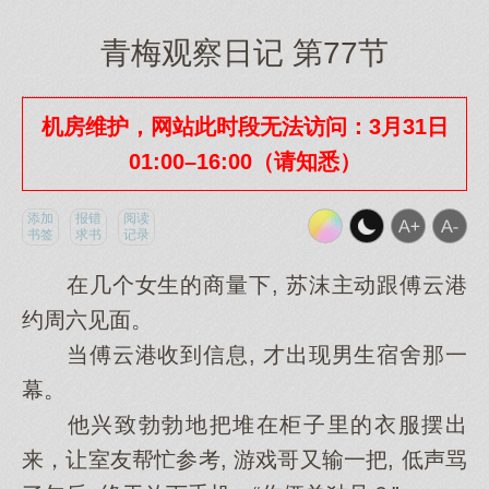
青梅观察日记 第77节
机房维护，网站此时段无法访问：3月31日
01:00–16:00（请知悉）
添加
报错
阅读
书签
求书
记录
在几个女生的商量下, 苏沫主动跟傅云港
约周六见面。
当傅云港收到信息, 才出现男生宿舍那一
幕。
他兴致勃勃地把堆在柜子里的衣服摆出
来，让室友帮忙参考, 游戏哥又输一把, 低声骂