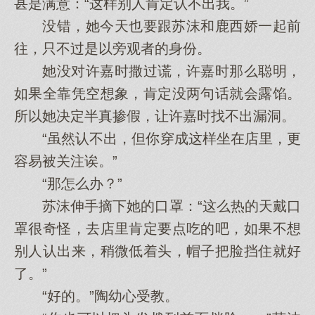
甚是满意：“这样别人肯定认不出我。”
没错，她今天也要跟苏沫和鹿西娇一起前
往，只不过是以旁观者的身份。
她没对许嘉时撒过谎，许嘉时那么聪明，
如果全靠凭空想象，肯定没两句话就会露馅。
所以她决定半真掺假，让许嘉时找不出漏洞。
“虽然认不出，但你穿成这样坐在店里，更
容易被关注诶。”
“那怎么办？”
苏沫伸手摘下她的口罩：“这么热的天戴口
罩很奇怪，去店里肯定要点吃的吧，如果不想
别人认出来，稍微低着头，帽子把脸挡住就好
了。”
“好的。”陶幼心受教。