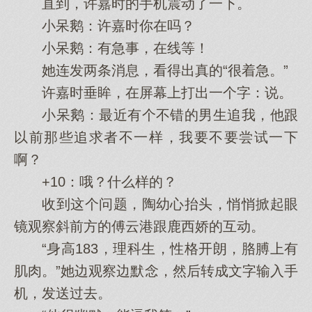
直到，许嘉时的手机震动了一下。
小呆鹅：许嘉时你在吗？
小呆鹅：有急事，在线等！
她连发两条消息，看得出真的“很着急。”
许嘉时垂眸，在屏幕上打出一个字：说。
小呆鹅：最近有个不错的男生追我，他跟
以前那些追求者不一样，我要不要尝试一下
啊？
+10：哦？什么样的？
收到这个问题，陶幼心抬头，悄悄掀起眼
镜观察斜前方的傅云港跟鹿西娇的互动。
“身高183，理科生，性格开朗，胳膊上有
肌肉。”她边观察边默念，然后转成文字输入手
机，发送过去。