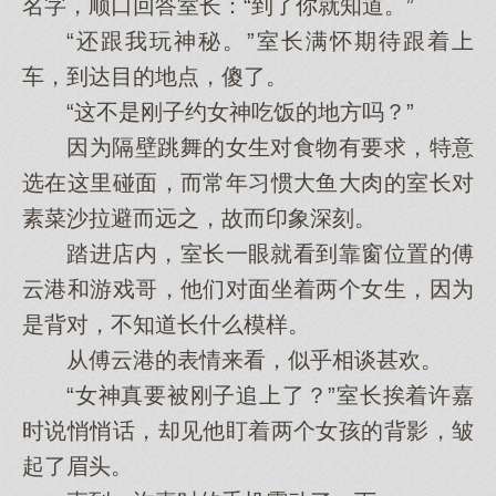
名字，顺口回答室长：“到了你就知道。”
“还跟我玩神秘。”室长满怀期待跟着上
车，到达目的地点，傻了。
“这不是刚子约女神吃饭的地方吗？”
因为隔壁跳舞的女生对食物有要求，特意
选在这里碰面，而常年习惯大鱼大肉的室长对
素菜沙拉避而远之，故而印象深刻。
踏进店内，室长一眼就看到靠窗位置的傅
云港和游戏哥，他们对面坐着两个女生，因为
是背对，不知道长什么模样。
从傅云港的表情来看，似乎相谈甚欢。
“女神真要被刚子追上了？”室长挨着许嘉
时说悄悄话，却见他盯着两个女孩的背影，皱
起了眉头。