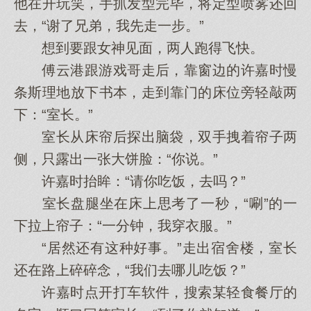
他在开玩笑，手抓发型完毕，将定型喷雾还回
去，“谢了兄弟，我先走一步。”
想到要跟女神见面，两人跑得飞快。
傅云港跟游戏哥走后，靠窗边的许嘉时慢
条斯理地放下书本，走到靠门的床位旁轻敲两
下：“室长。”
室长从床帘后探出脑袋，双手拽着帘子两
侧，只露出一张大饼脸：“你说。”
许嘉时抬眸：“请你吃饭，去吗？”
室长盘腿坐在床上思考了一秒，“唰”的一
下拉上帘子：“一分钟，我穿衣服。”
“居然还有这种好事。”走出宿舍楼，室长
还在路上碎碎念，“我们去哪儿吃饭？”
许嘉时点开打车软件，搜索某轻食餐厅的