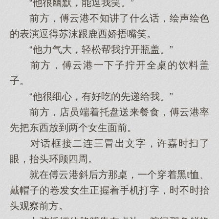
“他很幽默，能逗我笑。”
前方，傅云港不知讲了什么话，绘声绘色
的表演逗得苏沫跟鹿西娇捂嘴笑。
“他力气大，轻松帮我拧开瓶盖。”
前方，傅云港一下子拧开全桌的饮料盖
子。
“他很细心，有好吃的先递给我。”
前方，店员端着托盘送来餐食，傅云港率
先把东西放到两个女生面前。
对话框接二连三冒出文字，许嘉时扫了
眼，抬头环顾四周。
就在傅云港斜后方那桌，一个穿着黑t恤、
戴帽子的卷发女生正握着手机打字，时不时抬
头观察前方。