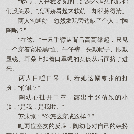
“放心，人是我要见的，结果不理想也跟你
们没关系。”鹿西娇看起来软萌，却很拎得清。
两人沟通好，忽然发现旁边缺了个人：“陶
陶呢？”
“在这。”一只手臂从背后高高举起，只见
一个穿着宽松黑t恤、牛仔裤，头戴帽子、眼戴
墨镜、耳朵上扣着口罩绳的女孩从后面挤了进
来。
两人目瞪口呆，盯着她这幅夸张的打
扮：“你谁？”
陶幼心扯开口罩，露出半张精致的小
脸：“是我，是我啦。”
苏沫惊：“你怎么穿成这样？”
瞧两位室友的反应，陶幼心对自己的装扮