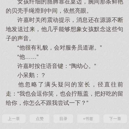
女孩纤细的胳膊靠在桌边，腕间那条鲜艳
的贝壳手绳滑到中间，依然亮眼。
许嘉时关闭震动提示，消息还在源源不断
地发送过来，他几乎能够想象女孩默念这些句
子的声音。
“他很有礼貌，会对服务员道谢。”
“他……”
许嘉时按住语音键：“陶幼心。”
小呆鹅：？
他忽略了满头疑问的室长，径直往前
走：“我也会逗你笑，也会拧瓶盖，把好吃的留
给你，你怎么不跟我尝试一下？”
上一章
点赞
目录
+书签
下一章