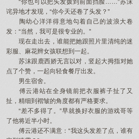
“你也可以把头发拨到前面挡脸……”苏沫
诧异地才发现，“你今天还卷了头发？”
陶幼心洋洋得意地勾着自己的波浪大卷
发：“当然，我可是很专业的。”
现在走出去，谁能把她跟照片里清纯的迷
彩服、麻花辫女孩联想到一起。
苏沫跟鹿西娇无言以对，竖起大拇指对她
点了个赞，一起向轻食餐厅出发。
男生宿舍。
傅云港站在全身镜前把衣服裤子扯了又
扯，精细到褶皱的角度都有严格要求。
“差不多得了。”早就换好衣服的游戏哥等
了他将近半小时。
傅云港还不满意：“我这头发差了点，谁有