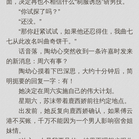
面，决定再也不相信什么“制服诱惑”斩男技。
“你试探了吗？”
“还没。”
“那你赶紧试试，如果他还忍得住，我曲七
七从此改名叫曲奇饼干。”
话音落，陶幼心突然收到一条许嘉时发来
的新消息：周六有事？
陶幼心摸着下巴深思，大约十分钟后，简
明扼要的回复一字：有！
她决定在周六实施自己的伟大计划。
星期六，苏沫带着鹿西娇前往约定地点。
出发前，她反复向鹿西娇确认，如果傅云
港不买账，千万不能因为一个男人影响宿舍姐
妹情。