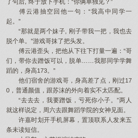
了句后, 终于放下手机：“你俩单独见？”
傅云港抽空回他一句：“我高中同学一
起。”
“那就是两个妹子, 刚子带我一把，我也去
脱个单。”游戏哥抹了把头发。
傅云港歪头，把他从下往下打量一遍：“哥
们，带你去蹭饭可以，脱单……我那同学学舞
蹈的，身高173。”
他们宿舍的游戏哥，身高差了点，刚过17
0，普通颜值，跟苏沫的外向着实不太匹配。
“去去去，我要蹭饭，亏死你小子。”两人
就这样说定，周六去跟舞蹈学院的女神见面。
许嘉时划开手机屏幕，置顶联系人发来五
条未读短信。