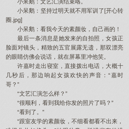
小呆鹅：文艺汇演结束咯。
小呆鹅：坚持过明天就不用军训了[开心转
圈.jpg]
小呆鹅：看我今天的素颜妆，自己画的！
最后一条消息是她发来的自拍照，女孩正
脸面对镜头，精致的五官展露无遗，那双漂亮
的眼睛仿佛会说话，就在屏幕里冲他笑。
许嘉时走出寝室，直接拨出电话，大概十
几秒后，那边响起女孩欢快的声音：“嘉时
哥？”
“文艺汇演怎么样？”
“很顺利，看到我给你发的照片了吗？”
“看到了。”
“跟室友学的素颜妆，不细看都看不出来，