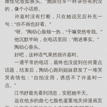
难怪化妆如换头。”她跟往常一样讲些有的没
的，像个小话痨。
许嘉时没有打断，只在她说完后补充一
句：“你不画也好看。”
“呀。”陶幼心脸颊一热，“干嘛突然夸我。”
他沉默半响，在电话里回：“阐述事实。”
陶幼心垂头。
好吧，这种语气果然很许嘉时。
一通平常的电话，最终也没提到任何重点
话题，结束后，陶幼心跑到姐妹群发了一堆哭
哭表情包：“自拍没用，诱惑不了许嘉时一
点。”
江书妤最先看到消息，安慰她半天。
远在他乡的曲七七脸色凝重地关掉漫画页