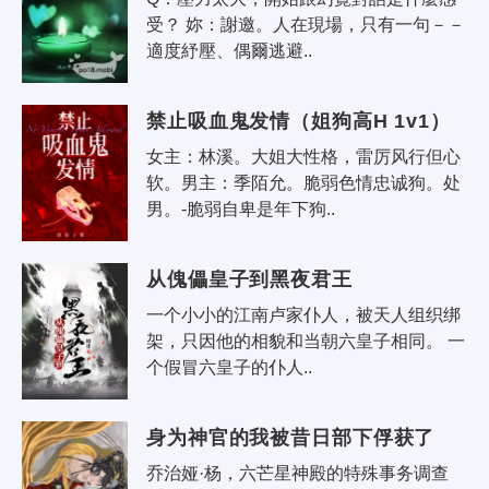
受？ 妳：謝邀。人在現場，只有一句－－
適度紓壓、偶爾逃避..
禁止吸血鬼发情（姐狗高H 1v1）
女主：林溪。大姐大性格，雷厉风行但心
软。男主：季陌允。脆弱色情忠诚狗。处
男。-脆弱自卑是年下狗..
从傀儡皇子到黑夜君王
一个小小的江南卢家仆人，被天人组织绑
架，只因他的相貌和当朝六皇子相同。 一
个假冒六皇子的仆人..
身为神官的我被昔日部下俘获了
乔治娅·杨，六芒星神殿的特殊事务调查