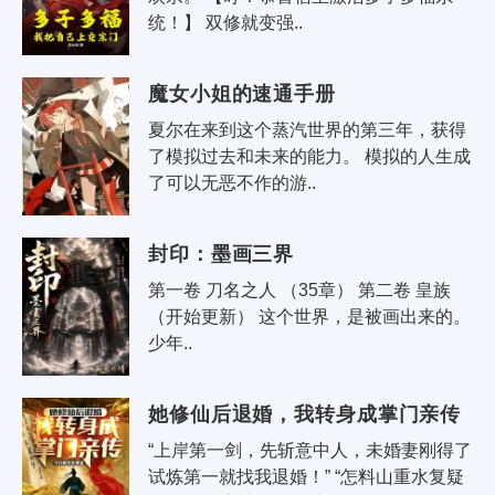
统！】 双修就变强..
魔女小姐的速通手册
夏尔在来到这个蒸汽世界的第三年，获得
了模拟过去和未来的能力。 模拟的人生成
了可以无恶不作的游..
封印：墨画三界
第一卷 刀名之人 （35章） 第二卷 皇族 
（开始更新） 这个世界，是被画出来的。 
少年..
她修仙后退婚，我转身成掌门亲传
“上岸第一剑，先斩意中人，未婚妻刚得了
试炼第一就找我退婚！” “怎料山重水复疑