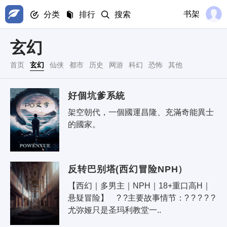
书架
分类
排行
搜索
玄幻
首页
玄幻
仙侠
都市
历史
网游
科幻
恐怖
其他
好個坑爹系統
架空朝代，一個國運昌隆、充滿奇能異士
的國家。 
反转巴别塔(西幻冒险NPH）
【西幻｜多男主｜NPH｜18+重口高H｜
悬疑冒险】 ? ?主要故事情节：? ? ? ? ?
尤弥娅只是圣玛利教堂一..