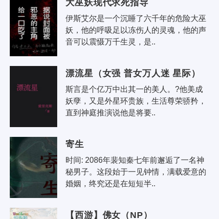
大巫妖现代求死指导
伊斯艾尔是一个沉睡了六千年的危险大巫
妖，他的呼吸足以冻伤人的灵魂，他的声
音可以震慑万千生灵，是..
漂流星（女强 普女万人迷 星际）
斯言是个亿万中出其一的美人。?他美成
妖孽，又是外星环贵族，生活尊荣骄矜，
直到神庭推演说他是将要..
寄生
时间: 2086年裴知秦七年前邂逅了一名神
秘男子。这段始于一见钟情，满载爱意的
婚姻，终究还是在短短半..
【西游】佛女（NP）