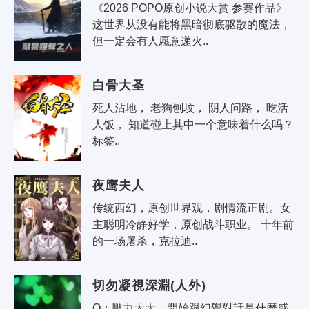
《2026 POPO原创小说大赏 参赛作品》 
这世界从没有能将黑暗彻底驱散的魔法，
但一定会有人愿意递火..
白骨大圣
死人沾地， 老狗刨坟， 阴人问路， 吃活
人饭， 知道碰上其中一个意味着什么吗？ 
标签..
夜鹰夫人
传统西幻，原创世界观，剧情流正剧。女
主聪明冷静好学，原创战斗职业。 十年前
的一场屠杀，克拉迪..
切勿凝視深淵(人外)
Q：壓力太大，開始跟幻覺對話是什麼感