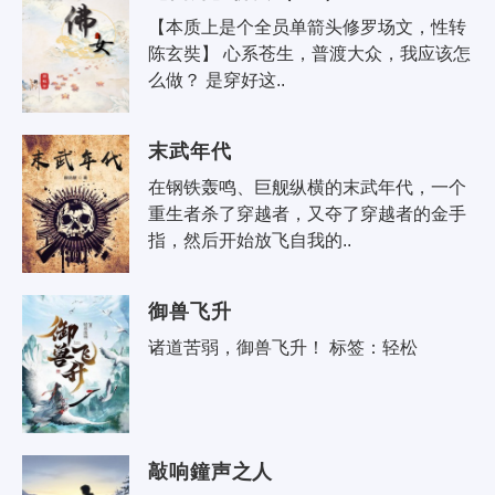
【本质上是个全员单箭头修罗场文，性转
陈玄奘】 心系苍生，普渡大众，我应该怎
么做？ 是穿好这..
末武年代
在钢铁轰鸣、巨舰纵横的末武年代，一个
重生者杀了穿越者，又夺了穿越者的金手
指，然后开始放飞自我的..
御兽飞升
诸道苦弱，御兽飞升！ 标签：轻松 
敲响鐘声之人