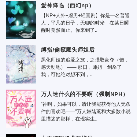
爱神降临（西幻np）
【NP+人外+虐男+轻喜剧】你是一名普通
人，平凡的日子，无聊的时光，在某日睡
醒时戛然而止。你来到了..
缚指/偷窥魔头师姐后
黑化师姐的追爱之旅，之强取豪夺（错，
感天动地） —— 那日，师姐一剑杀了
我，可她绝对想不到，..
万人迷什么的不要啊（强制NPH）
“神啊，如果可以，请让我能获得他人无条
件的喜欢吧——”万人嫌陆薰和大多数小说
里描述的那样，在现实生..