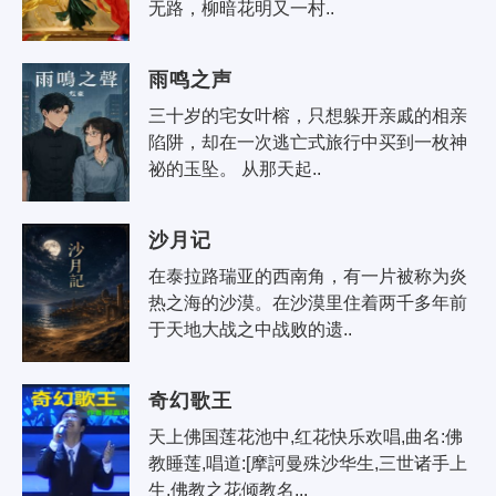
无路，柳暗花明又一村..
雨鸣之声
三十岁的宅女叶榕，只想躲开亲戚的相亲
陷阱，却在一次逃亡式旅行中买到一枚神
祕的玉坠。 从那天起..
沙月记
在泰拉路瑞亚的西南角，有一片被称为炎
热之海的沙漠。在沙漠里住着两千多年前
于天地大战之中战败的遗..
奇幻歌王
天上佛国莲花池中,红花快乐欢唱,曲名:佛
教睡莲,唱道:[摩訶曼殊沙华生,三世诸手上
生,佛教之花倾教名,..