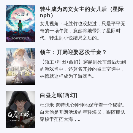
转生成为肉文女主的女儿后（星际
nph）
女儿视角：花胜竹也没想过，只是平平无
奇的一场午觉，竟然将她带到了星际时
代。转生到小说结局之后的..
领主：开局迎娶恶役千金？
【领主+种田+西幻】穿越到死前最后玩到
的游戏当中，还莫名其妙的被王室选中，
林德就这样成为了游戏当..
白昼之眠[西幻]
杜尔米·奈特忧心忡忡地保守着一个秘密。 
白天他是开朗活泼的年轻海员，跟随船队
穿梭于茫茫大海，..